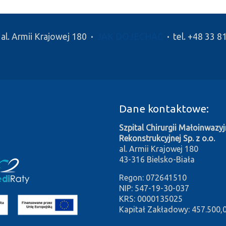
 al. Armii Krajowej 180
·
JAK DOJECHAĆ
·
tel. +48 33 8
Dane kontaktowe:
Szpital Chirurgii Małoinwazyjn
Rekonstrukcyjnej Sp. z o.o.
al. Armii Krajowej 180
43-316 Bielsko-Biała
Regon: 072641510
NIP: 547-19-30-037
KRS: 0000135025
Kapitał Zakładowy: 457.500,