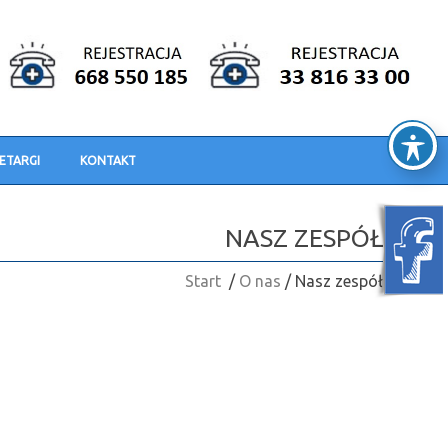
ETARGI
KONTAKT
NASZ ZESPÓŁ
Start
/
O nas
/ Nasz zespół